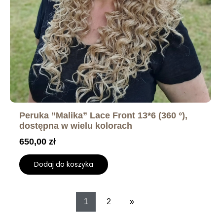
Peruka ”Malika” Lace Front 13*6 (360 °),
dostępna w wielu kolorach
650,00
zł
Dodaj do koszyka
1
2
»