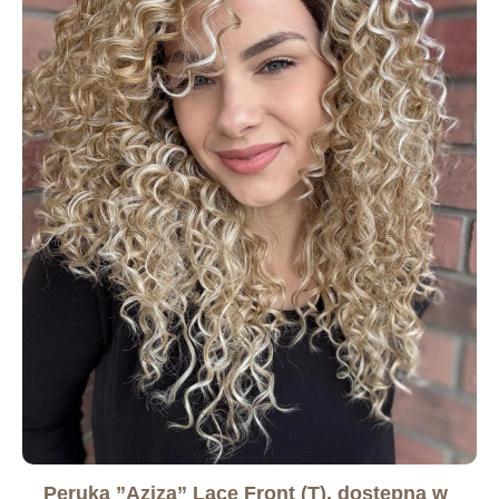
Peruka ”Aziza” Lace Front (T), dostępna w