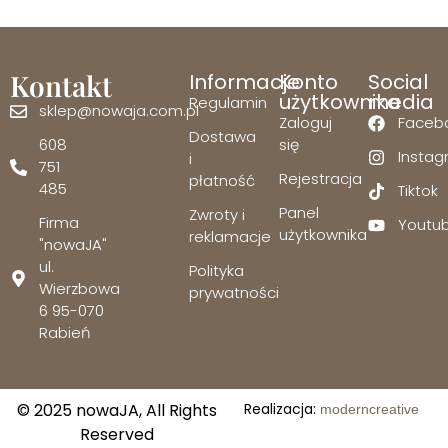
Kontakt
Informacje
Konto
Social
użytkownika
media
Regulamin
sklep@nowaja.com.pl
Zaloguj
Faceb
Dostawa
608
się
Insta
i
751
Rejestracja
płatność
485
Tiktok
Panel
Zwroty i
Firma
Youtu
użytkownika
reklamacje
"nowaJA"
ul.
Polityka
Wierzbowa
prywatności
6 95-070
Rabień
© 2025 nowaJA, All Rights
Realizacja:
moderncreative
Reserved