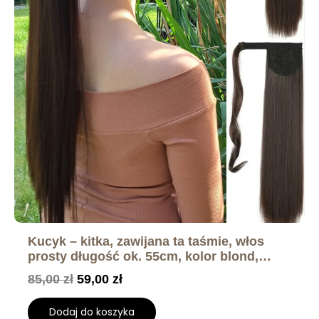
Kucyk – kitka, zawijana ta taśmie, włos
prosty długość ok. 55cm, kolor blond,
brąz, czarny, rudy
85,00
zł
59,00
zł
Dodaj do koszyka