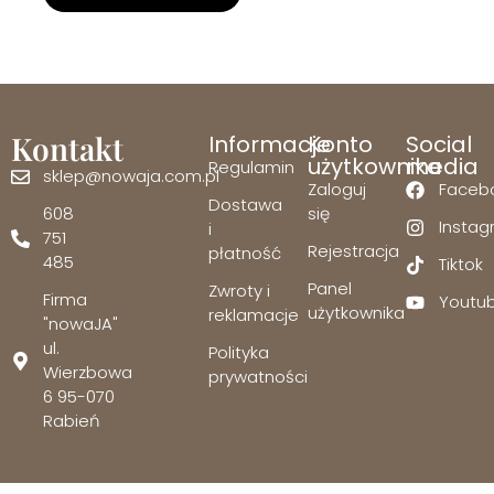
Kontakt
Informacje
Konto
Social
użytkownika
media
Regulamin
sklep@nowaja.com.pl
Zaloguj
Faceb
Dostawa
608
się
Insta
i
751
Rejestracja
płatność
485
Tiktok
Panel
Zwroty i
Firma
Youtu
użytkownika
reklamacje
"nowaJA"
ul.
Polityka
Wierzbowa
prywatności
6 95-070
Rabień