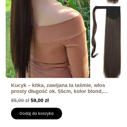
Kucyk – kitka, zawijana ta taśmie, włos
prosty długość ok. 55cm, kolor blond,
brąz, czarny, rudy
85,00
zł
59,00
zł
Dodaj do koszyka