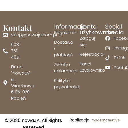
Kontakt
Informacje
Konto
Social
użytkownika
media
Regulamin
sklep@nowaja.com.pl
Zaloguj
Faceb
Dostawa
608
się
Insta
i
751
Rejestracja
płatność
485
Tiktok
Panel
Zwroty i
Firma
Youtu
użytkownika
reklamacje
"nowaJA"
ul.
Polityka
Wierzbowa
prywatności
6 95-070
Rabień
© 2025 nowaJA, All Rights
Realizacja:
moderncreative
Reserved