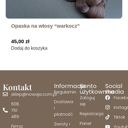
Opaska na włosy “warkocz”
45,00
zł
Dodaj do koszyka
Kontakt
Informacje
Konto
Social
użytkownika
media
Regulamin
sklep@nowaja.com.pl
Zaloguj
Faceb
Dostawa
608
się
Insta
i
751
Rejestracja
płatność
485
Tiktok
Panel
Zwroty i
Firma
Youtu