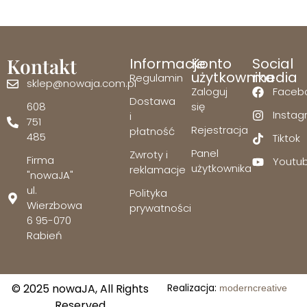
Kontakt
Informacje
Konto
Social
użytkownika
media
Regulamin
sklep@nowaja.com.pl
Zaloguj
Faceb
Dostawa
608
się
Insta
i
751
Rejestracja
płatność
485
Tiktok
Panel
Zwroty i
Firma
Youtu
użytkownika
reklamacje
"nowaJA"
ul.
Polityka
Wierzbowa
prywatności
6 95-070
Rabień
© 2025 nowaJA, All Rights
Realizacja:
moderncreative
Reserved