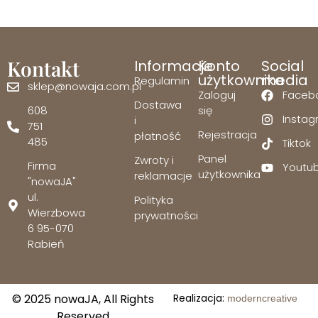
Kontakt
Informacje
Konto
Social
użytkownika
media
Regulamin
sklep@nowaja.com.pl
Zaloguj
Faceb
Dostawa
608
się
Insta
i
751
Rejestracja
płatność
485
Tiktok
Panel
Zwroty i
Firma
Youtu
użytkownika
reklamacje
"nowaJA"
ul.
Polityka
Wierzbowa
prywatności
6 95-070
Rabień
© 2025 nowaJA, All Rights
Realizacja:
moderncreative
Reserved