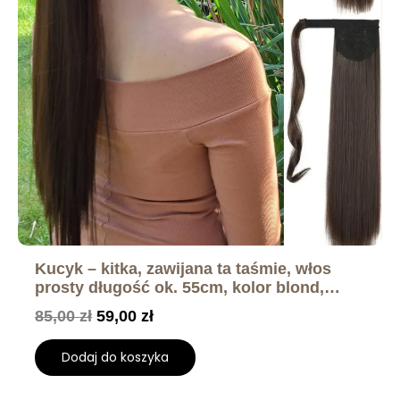
Kucyk – kitka, zawijana ta taśmie, włos
prosty długość ok. 55cm, kolor blond,
brąz, czarny, rudy
85,00
zł
59,00
zł
Dodaj do koszyka