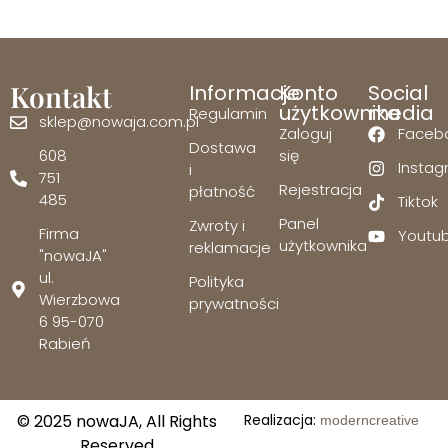
Kontakt
Informacje
Konto
Social
użytkownika
media
Regulamin
sklep@nowaja.com.pl
Zaloguj
Faceb
Dostawa
608
się
Insta
i
751
Rejestracja
płatność
485
Tiktok
Panel
Zwroty i
Firma
Youtu
użytkownika
reklamacje
"nowaJA"
ul.
Polityka
Wierzbowa
prywatności
6 95-070
Rabień
© 2025 nowaJA, All Rights
Realizacja:
moderncreative
Reserved