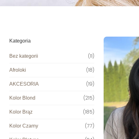
Kategoria
11
Bez kategorii
18
Afroloki
19
AKCESORIA
215
Kolor Blond
185
Kolor Brąz
77
Kolor Czarny