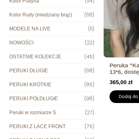
114
Kolor Platyna
68
Kolor Rudy (miedziany brąz)
11
MODELE NA LIVE
22
NOWOŚCI
45
OSTATNIE KOLEKCJE
Peruka ”Ka
68
PERUKI DŁUGIE
13*6, dost
kolorach
365,00
zł
85
PERUKI KRÓTKIE
Dodaj do
98
PERUKI PÓŁDŁUGIE
27
Peruki w rozmiarze S
75
PERUKI Z LACE FRONT