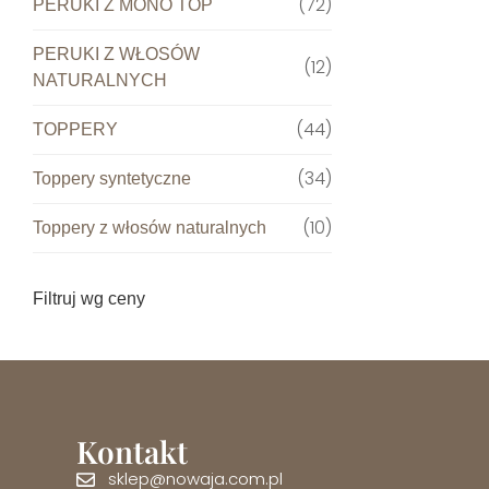
72
PERUKI Z MONO TOP
PERUKI Z WŁOSÓW
12
NATURALNYCH
44
TOPPERY
34
Toppery syntetyczne
10
Toppery z włosów naturalnych
Filtruj wg ceny
Kontakt
sklep@nowaja.com.pl