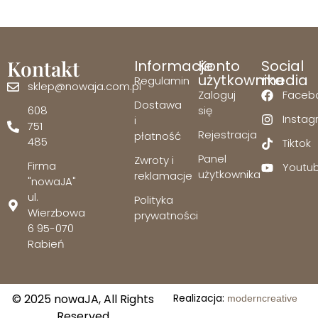
Kontakt
Informacje
Konto
Social
użytkownika
media
Regulamin
sklep@nowaja.com.pl
Zaloguj
Faceb
Dostawa
608
się
Insta
i
751
Rejestracja
płatność
485
Tiktok
Panel
Zwroty i
Firma
Youtu
użytkownika
reklamacje
"nowaJA"
ul.
Polityka
Wierzbowa
prywatności
6 95-070
Rabień
© 2025 nowaJA, All Rights
Realizacja:
moderncreative
Reserved