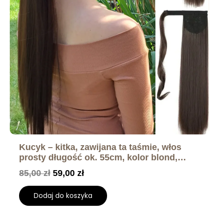
Kucyk – kitka, zawijana ta taśmie, włos
prosty długość ok. 55cm, kolor blond,
brąz, czarny, rudy
85,00
zł
59,00
zł
Dodaj do koszyka