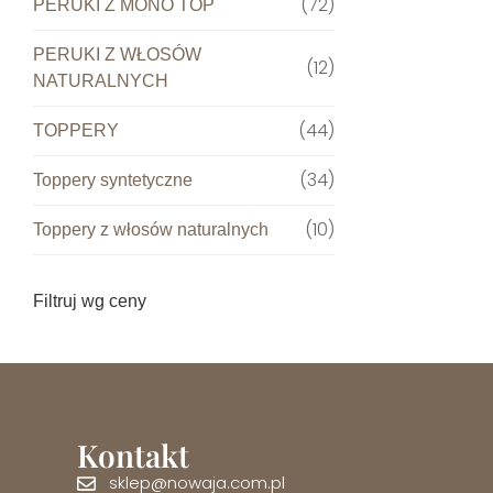
72
PERUKI Z MONO TOP
PERUKI Z WŁOSÓW
12
NATURALNYCH
44
TOPPERY
34
Toppery syntetyczne
10
Toppery z włosów naturalnych
Filtruj wg ceny
Kontakt
sklep@nowaja.com.pl