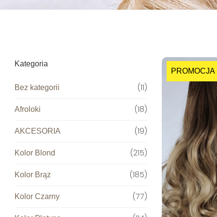
Kategoria
PROMOCJA
11
Bez kategorii
18
Afroloki
19
AKCESORIA
215
Kolor Blond
185
Kolor Brąz
77
Kolor Czarny