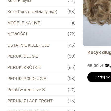
114
Kolor Platyna
68
Kolor Rudy (miedziany brąz)
11
MODELE NA LIVE
22
NOWOŚCI
45
OSTATNIE KOLEKCJE
Kucyk dług
68
PERUKI DŁUGIE
65,00
zł
35
85
PERUKI KRÓTKIE
Dodaj do
98
PERUKI PÓŁDŁUGIE
27
Peruki w rozmiarze S
75
PERUKI Z LACE FRONT