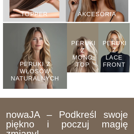
TOPPER
AKCESORIA
PERUKI
PERUKI
Z
Z
MONO
LACE
PERUKI Z
TOP
FRONT
WŁOSÓW
NATURALNYCH
nowaJA – Podkreśl swoje
piękno i poczuj magię
zmiany!