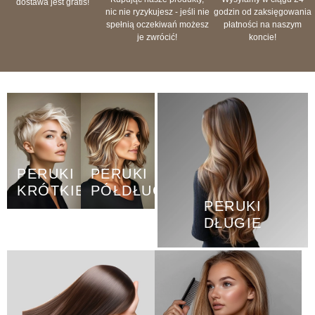
dostawa jest gratis!
nic nie ryzykujesz - jeśli nie
godzin od zaksięgowania
spełnią oczekiwań możesz
płatności na naszym
je zwrócić!
koncie!
PERUKI
PERUKI
KRÓTKIE
PÓŁDŁUGIE
PERUKI
DŁUGIE