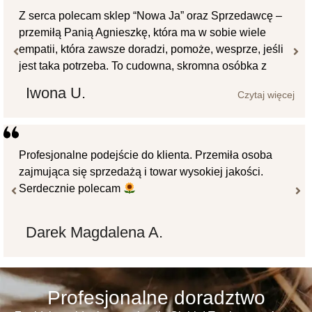
Z serca polecam Nowa Ja- peruka ktora zakupilam jest
strzałem w dziesiątkę, mialam kilka peruk z innego
sklepu, ale ciagle mialam niedosyt, ciagle bylo cos nie
tak, tutaj zakup mojej Idy i wreszcie czuje ze mam
wlosy sa poprostu idealne bez żadnych poprawek
Grazka M.
Czytaj więcej
wreszcie jestem szczęśliwa,a prowadząca Pani
Agnieszka to wlasciwy czlowiek na wlasciwym
miejscu, pomocna, serdeczna, potrafiaca doradzić i ta
jej anielska cierpliwość szczególnie do mnie .Polecam
wszystko mi się podoba.Żetelna informacja.
ten sklep gdyz wlos peruk jest naprawdę najwyższej
jakości.
Hanna N.
Profesjonalne doradztwo