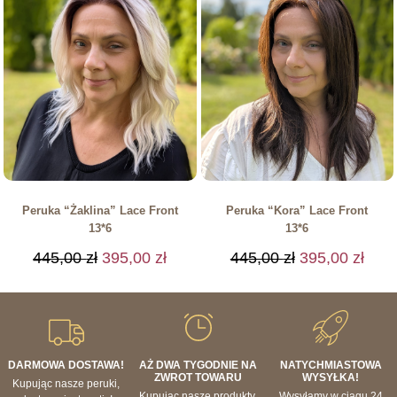
Peruka “Żaklina” Lace Front
Peruka “Kora” Lace Front
13*6
13*6
445,00
zł
395,00
zł
445,00
zł
395,00
zł
DARMOWA DOSTAWA!
AŻ DWA TYGODNIE NA
NATYCHMIASTOWA
ZWROT TOWARU
WYSYŁKA!
Kupując nasze peruki,
Kupując nasze produkty,
Wysyłamy w ciągu 24