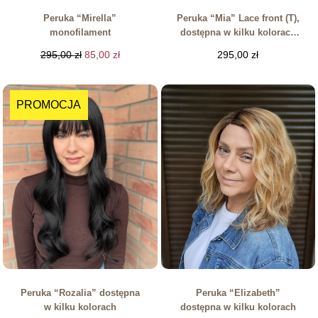
Peruka “Mirella”
Peruka “Mia” Lace front (T),
monofilament
dostępna w kilku kolorach
(Kopia)
295,00
zł
85,00
zł
295,00
zł
PROMOCJA
Peruka “Rozalia” dostępna
Peruka “Elizabeth”
w kilku kolorach
dostępna w kilku kolorach