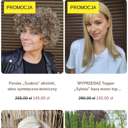
PROMOCJA
PROMOCJA
Peruka ,,Szakira” afroloki,
WYPRZEDAŻ Topper
włos syntetyczno-termiczny
„Sylwia” baza mono top
8/16 cm z grzywką
265,00
zł
145,00
zł
290,00
zł
150,00
zł