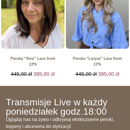
Peruka “Vera” Lace front
Peruka “Larysa” Lace front
13*6
13*6
445,00
zł
395,00
zł
445,00
zł
395,00
zł
Transmisje Live w każdy
poniedziałek godz.18:00
Oglądaj nas na żywo i odkrywaj ekskluzywne peruki,
toppery i akcesoria do stylizacji!