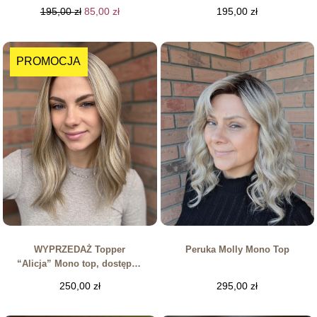
195,00
zł
85,00
zł
195,00
zł
PROMOCJA
WYPRZEDAŻ Topper
Peruka Molly Mono Top
“Alicja” Mono top, dostępny
w kilku kolorach
250,00
zł
295,00
zł