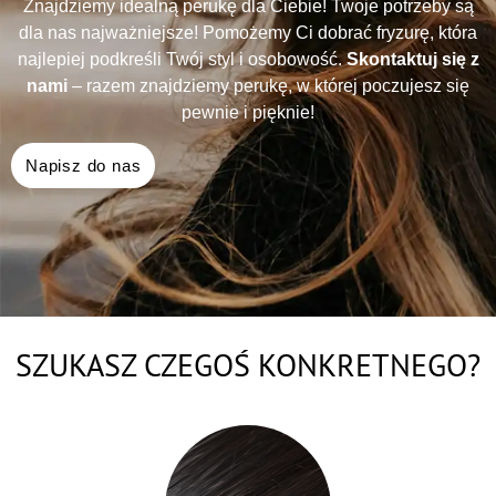
Znajdziemy idealną perukę dla Ciebie! Twoje potrzeby są
dla nas najważniejsze! Pomożemy Ci dobrać fryzurę, która
najlepiej podkreśli Twój styl i osobowość.
Skontaktuj się z
nami
– razem znajdziemy perukę, w której poczujesz się
pewnie i pięknie!
Napisz do nas
SZUKASZ CZEGOŚ KONKRETNEGO?