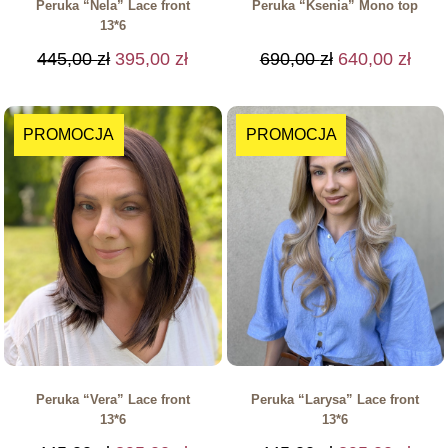
Peruka “Nela” Lace front
Peruka “Ksenia” Mono top
13*6
445,00
zł
395,00
zł
690,00
zł
640,00
zł
PROMOCJA
PROMOCJA
Peruka “Vera” Lace front
Peruka “Larysa” Lace front
13*6
13*6