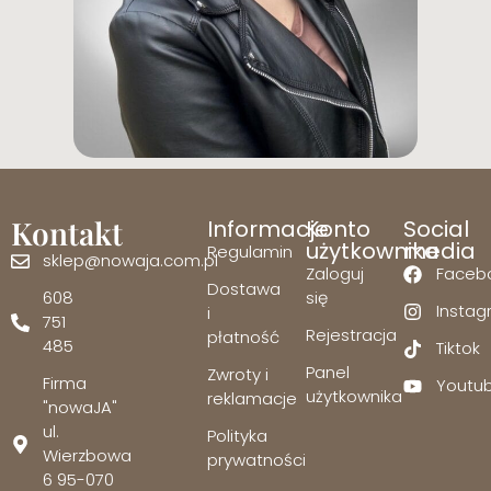
Kontakt
Informacje
Konto
Social
użytkownika
media
Regulamin
sklep@nowaja.com.pl
Zaloguj
Faceb
Dostawa
608
się
Insta
i
751
Rejestracja
płatność
485
Tiktok
Panel
Zwroty i
Firma
Youtu
użytkownika
reklamacje
"nowaJA"
ul.
Polityka
Wierzbowa
prywatności
6 95-070