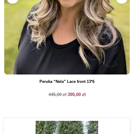
Peruka “Nela” Lace front 13*6
445,00
zł
395,00
zł