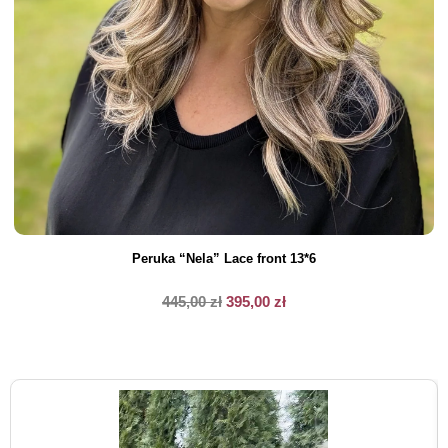
Peruka “Nela” Lace front 13*6
445,00
zł
395,00
zł