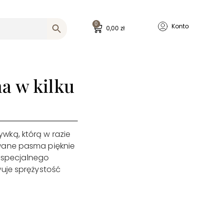
0
Konto
0,00
zł
a w kilku
wką, którą w razie
owane pasma pięknie
e specjalnego
wuje sprężystość