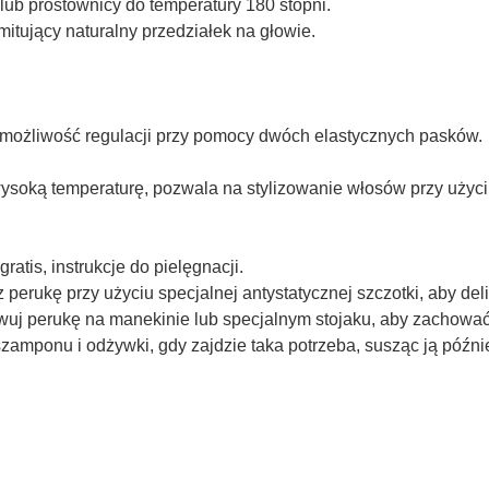
lub prostownicy do temperatury 180 stopni.
itujący naturalny przedziałek na głowie.
, możliwość regulacji przy pomocy dwóch elastycznych pasków.
wysoką temperaturę, pozwala na stylizowanie włosów przy użyci
ratis, instrukcje do pielęgnacji.
 perukę przy użyciu specjalnej antystatycznej szczotki, aby de
j perukę na manekinie lub specjalnym stojaku, aby zachować je
amponu i odżywki, gdy zajdzie taka potrzeba, susząc ją późni