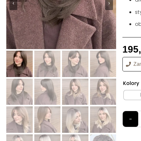
‹
›
st
o
195
Zam
Kolory
−