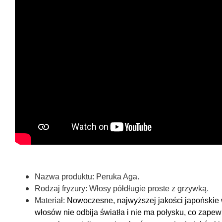
Nazwa produktu:
Peruka Aga.
Rodzaj fryzury:
Włosy półdługie proste z grzywką.
Materiał:
Nowoczesne, najwyższej jakości japońskie w
włosów nie odbija światła i nie ma połysku, co zapewn