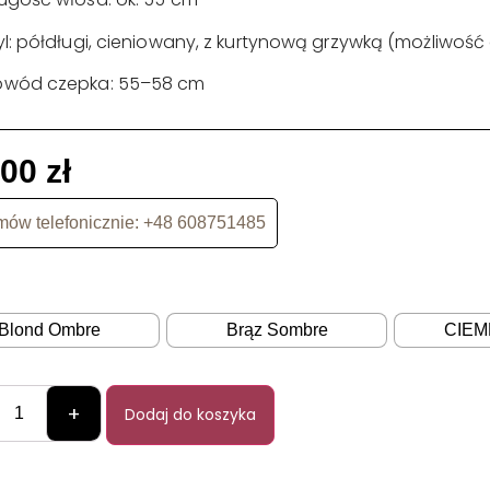
yl: półdługi, cieniowany, z kurtynową grzywką (możliwość
bwód czepka: 55–58 cm
,00
zł
ów telefonicznie: +48 608751485
Blond Ombre
Brąz Sombre
CIEM
+
Dodaj do koszyka