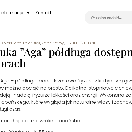
Informacje
Kontakt
:
Kolor Blond
,
Kolor Brąz
,
Kolor Czarny
,
PERUKI PÓŁDŁUGIE
uka ”Aga” półdługa dostępn
orach
 Aga
– półdługa, ponadczasowa fryzura z kurtynową grzy
by można dociąć na prosto. Delikatne, stopniowo cieni
adają i nadają fryzurze lekkości oraz energii. Wykonana z
japońskiego, które wygląda jak naturalne włosy i zacho
ługi czas.
teriał: specjalne włókno japońskie
ugość włosa: ok. 55 cm