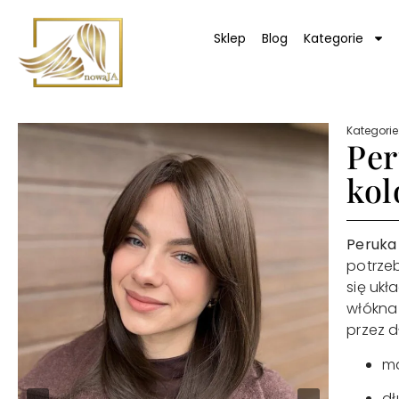
Sklep
Blog
Kategorie
Kategorie
Per
kol
Peruka
potrze
się ukł
włókna 
przez d
ma
dł