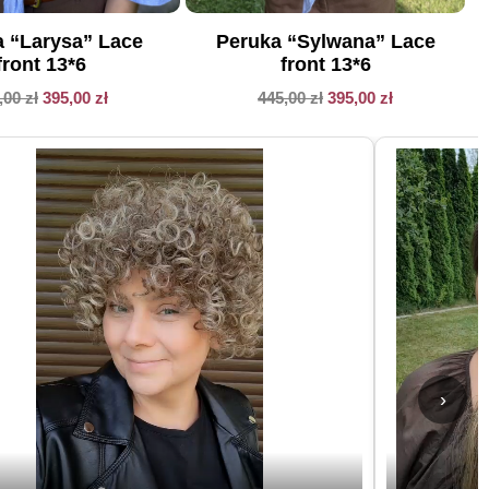
 “Larysa” Lace
Peruka “Sylwana” Lace
front 13*6
front 13*6
,00
zł
395,00
zł
445,00
zł
395,00
zł
›