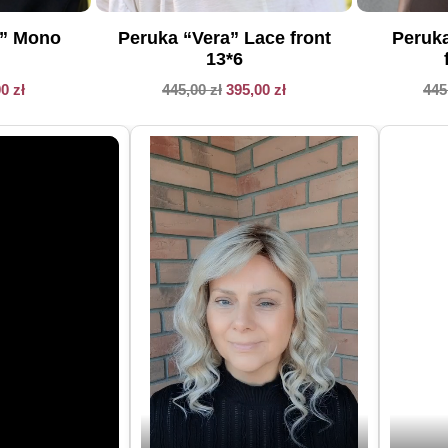
Peruka
a” Mono
Peruka “Vera” Lace front
13*6
445
00
zł
445,00
zł
395,00
zł