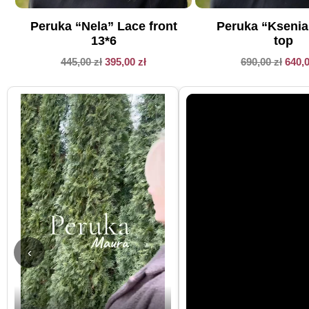
Peruka “Nela” Lace front
Peruka “Kseni
13*6
top
445,00
zł
395,00
zł
690,00
zł
640,
‹