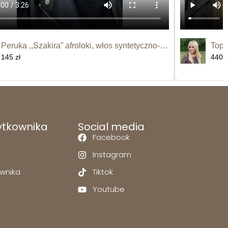
Peruka ,,Szakira” afroloki, włos syntetyczno-termiczny
145 zł
440 z
ytkownika
Social media
Facebook
Instagram
ownika
Tiktok
Youtube