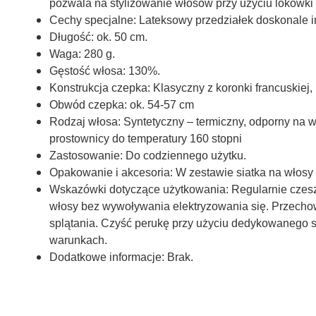
pozwala na stylizowanie włosów przy użyciu lokówki 
Cechy specjalne:
Lateksowy przedziałek doskonale im
Długość:
ok. 50 cm.
Waga:
280 g.
Gęstość włosa:
130%.
Konstrukcja czepka:
Klasyczny z koronki francuskiej
Obwód czepka:
ok
.
54-57 cm
Rodzaj włosa:
Syntetyczny – termiczny, odporny na 
prostownicy do temperatury 160 stopni
Zastosowanie:
Do codziennego użytku.
Opakowanie i akcesoria:
W zestawie siatka na włosy g
Wskazówki dotyczące użytkowania:
Regularnie czesz
włosy bez wywoływania elektryzowania się. Przechowu
splątania. Czyść perukę przy użyciu dedykowanego sz
warunkach.
Dodatkowe informacje:
Brak.