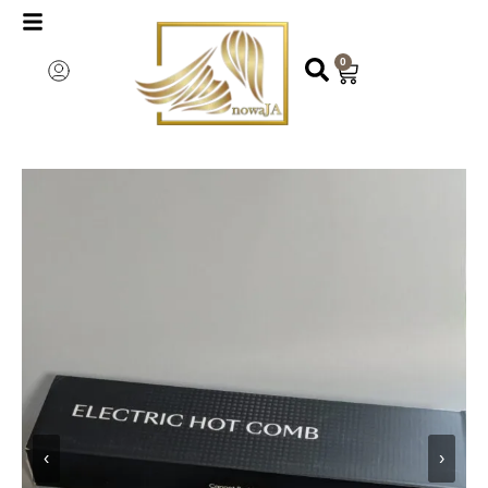
0
‹
›