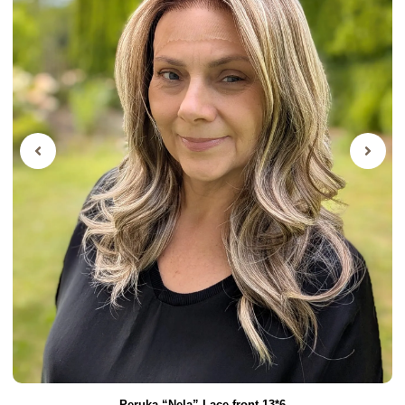
Peruka “Nela” Lace front 13*6