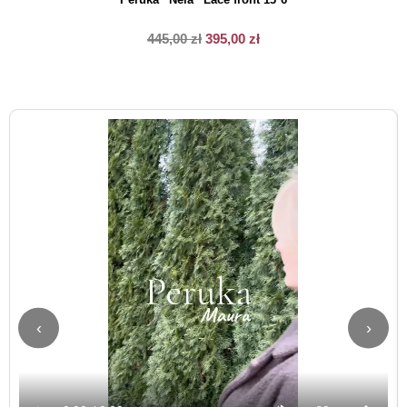
445,00
zł
395,00
zł
‹
›