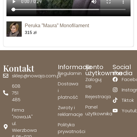
Peruka ”Maura” Monofilament
315 zł
Kontakt
Informacje
Konto
Social
użytkownika
media
Regulamin
sklep@nowaja.com.pl
Zaloguj
Faceb
Dostawa
608
się
Insta
i
751
Rejestracja
płatność
485
Tiktok
Panel
Zwroty i
Firma
Youtu
użytkownika
reklamacje
"nowaJA"
ul.
Polityka
Wierzbowa
prywatności
6 95-070