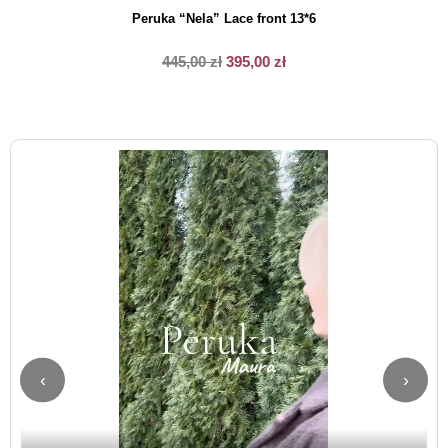
Peruka “Nela” Lace front 13*6
445,00
zł
395,00
zł
‹
›