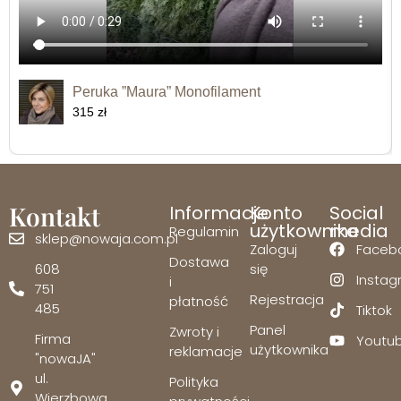
Peruka ”Maura” Monofilament
315 zł
Kontakt
Informacje
Konto
Social
użytkownika
media
Regulamin
sklep@nowaja.com.pl
Zaloguj
Faceb
Dostawa
608
się
Insta
i
751
Rejestracja
płatność
485
Tiktok
Panel
Zwroty i
Firma
Youtu
użytkownika
reklamacje
"nowaJA"
ul.
Polityka
Wierzbowa