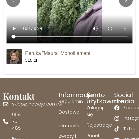
Peruka ”Maura” Monofilament
315 zł
Kontakt
Informacje
Konto
Social
użytkownika
media
Regulamin
sklep@nowaja.com.pl
Zaloguj
Faceb
Dostawa
608
się
Insta
i
751
Rejestracja
płatność
485
Tiktok
Panel
Zwroty i
Firma