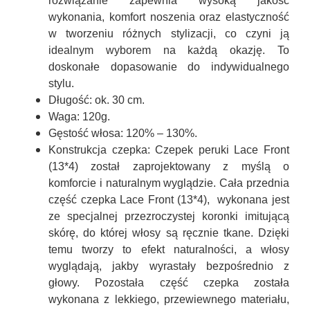
rozwiązanie zapewnia wysoką jakość
wykonania, komfort noszenia oraz elastyczność
w tworzeniu różnych stylizacji, co czyni ją
idealnym wyborem na każdą okazję. To
doskonałe dopasowanie do indywidualnego
stylu.
Długość:
ok. 30 cm.
Waga:
120g.
Gęstość włosa:
120% – 130%.
Konstrukcja czepka:
Czepek peruki
Lace Front
(13*4)
został zaprojektowany z myślą o
komforcie i naturalnym wyglądzie. Cała przednia
część czepka
Lace Front (13*4
), wykonana jest
ze specjalnej przezroczystej koronki imitującą
skórę, do której włosy są ręcznie tkane. Dzięki
temu tworzy to efekt naturalności, a włosy
wyglądają, jakby wyrastały bezpośrednio z
głowy. Pozostała część czepka została
wykonana z lekkiego, przewiewnego materiału,