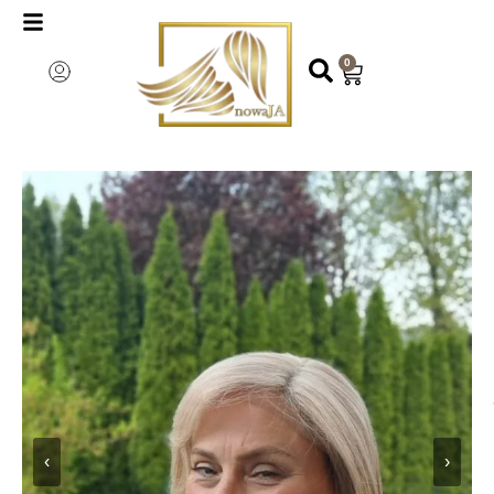
0
‹
›