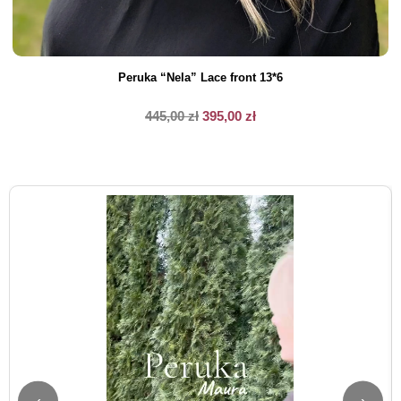
Peruka “Nela” Lace front 13*6
445,00
zł
395,00
zł
‹
›