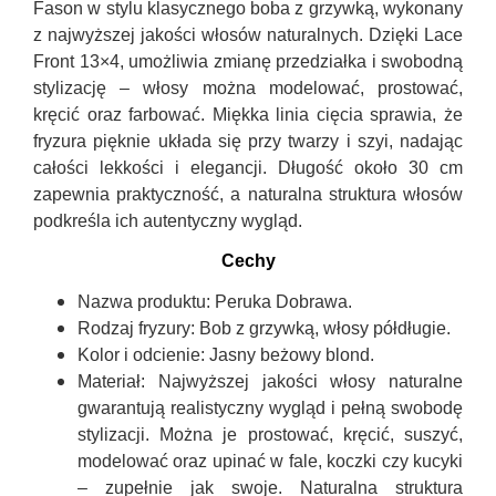
Fason w stylu klasycznego boba z grzywką, wykonany
z najwyższej jakości włosów naturalnych. Dzięki Lace
Front 13×4, umożliwia zmianę przedziałka i swobodną
stylizację – włosy można modelować, prostować,
kręcić oraz farbować. Miękka linia cięcia sprawia, że
fryzura pięknie układa się przy twarzy i szyi, nadając
całości lekkości i elegancji. Długość około 30 cm
zapewnia praktyczność, a naturalna struktura włosów
podkreśla ich autentyczny wygląd.
Cechy
Nazwa produktu:
Peruka Dobrawa.
Rodzaj fryzury:
Bob z grzywką, włosy półdługie.
Kolor i odcienie:
Jasny beżowy blond.
Materiał:
Najwyższej jakości włosy naturalne
gwarantują realistyczny wygląd i pełną swobodę
stylizacji. Można je prostować, kręcić, suszyć,
modelować oraz upinać w fale, koczki czy kucyki
– zupełnie jak swoje. Naturalna struktura