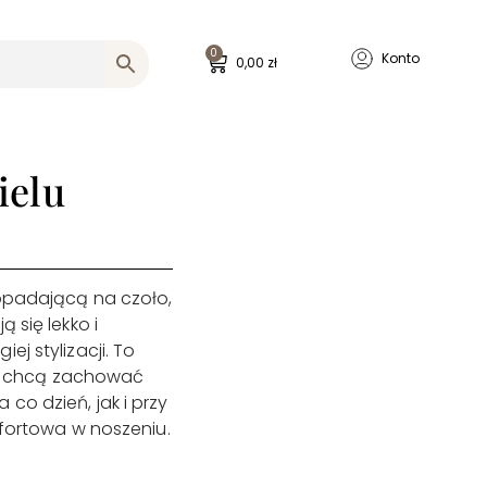
0
Konto
0,00
zł
ielu
 opadającą na czoło,
 się lekko i
j stylizacji. To
ale chcą zachować
co dzień, jak i przy
mfortowa w noszeniu.