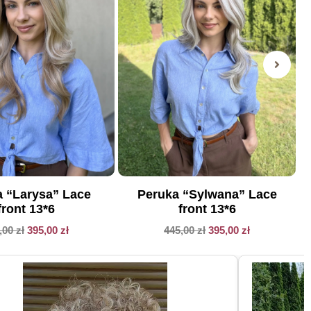
 “Larysa” Lace
Peruka “Sylwana” Lace
front 13*6
front 13*6
,00
zł
395,00
zł
445,00
zł
395,00
zł