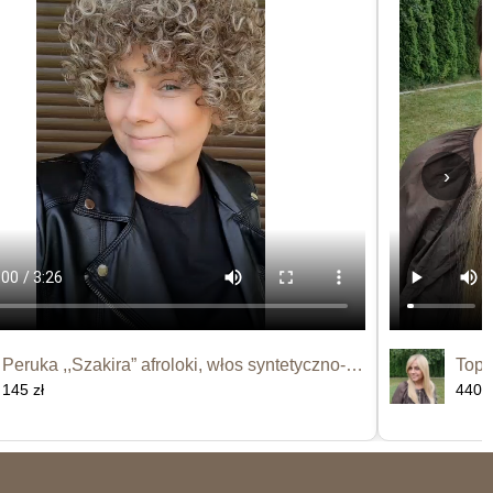
›
Peruka ,,Szakira” afroloki, włos syntetyczno-termiczny
145 zł
440 z