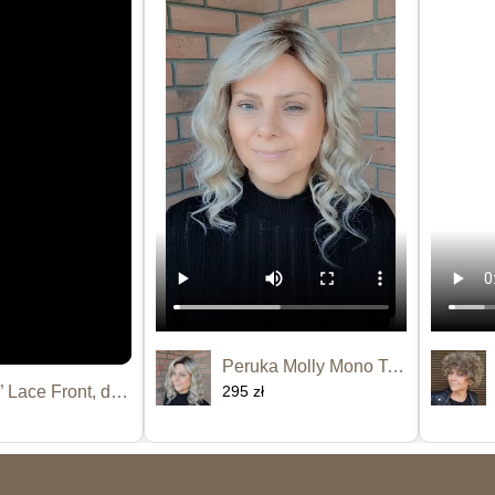
Peruka Molly Mono Top
Peruka “Kamara” Lace Front, dostępna...
295 zł