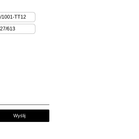
0/1001-TT12
/27/613
Wyślij