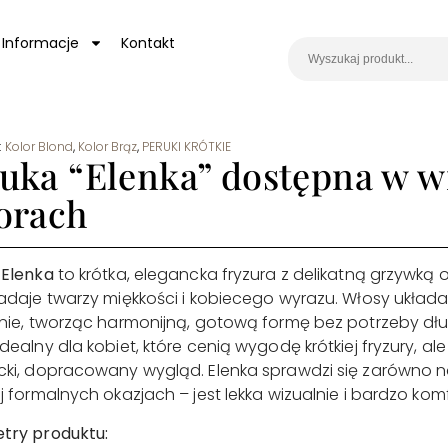
Informacje
Kontakt
:
Kolor Blond
,
Kolor Brąz
,
PERUKI KRÓTKIE
uka “Elenka” dostępna w w
orach
 Elenka
to krótka, elegancka fryzura z delikatną grzywką
adaje twarzy miękkości i kobiecego wyrazu. Włosy układają
nie, tworząc harmonijną, gotową formę bez potrzeby długie
dealny dla kobiet, które cenią wygodę krótkiej fryzury, 
ki, dopracowany wygląd. Elenka sprawdzi się zarówno na 
j formalnych okazjach – jest lekka wizualnie i bardzo ko
try produktu: