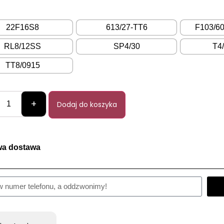
22F16S8
613/27-TT6
F103/6
RL8/12SS
SP4/30
T4
TT8/0915
+
Dodaj do koszyka
a dostawa