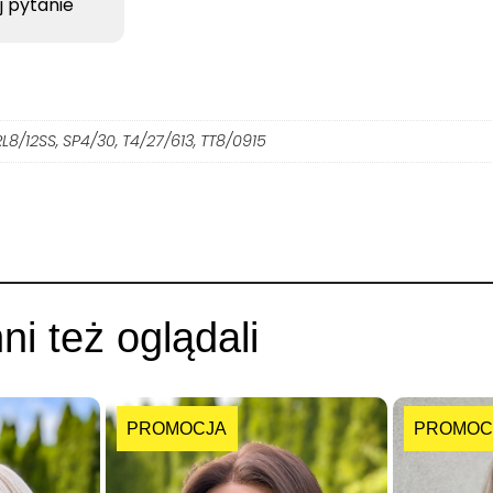
j pytanie
RL8/12SS, SP4/30, T4/27/613, TT8/0915
nni też oglądali
PROMOCJA
PROMOC