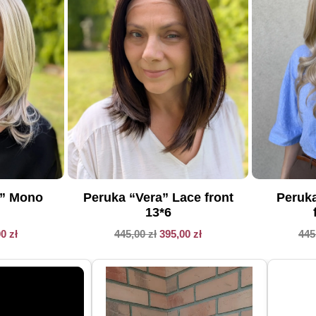
Peruka
a” Mono
Peruka “Vera” Lace front
13*6
445
00
zł
445,00
zł
395,00
zł