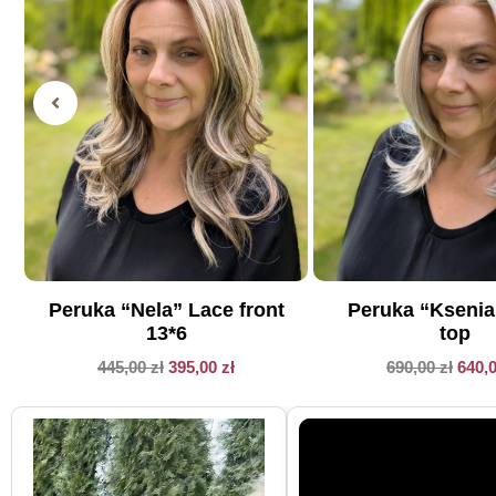
Peruka “Nela” Lace front
Peruka “Kseni
13*6
top
445,00
zł
395,00
zł
690,00
zł
640,