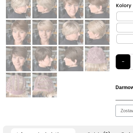
Kolory
−
Darmow