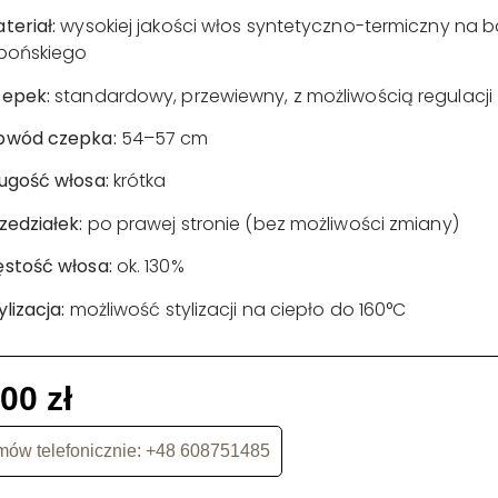
teriał:
wysokiej jakości włos syntetyczno-termiczny na b
pońskiego
epek:
standardowy, przewiewny, z możliwością regulacji
bwód czepka:
54–57 cm
ugość włosa:
krótka
zedziałek:
po prawej stronie (bez możliwości zmiany)
stość włosa:
ok. 130%
ylizacja:
możliwość stylizacji na ciepło do 160°C
,00
zł
ów telefonicznie: +48 608751485