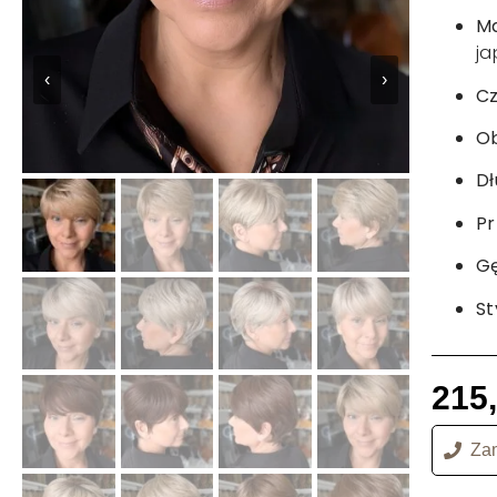
Ma
ja
‹
›
Cz
O
Dł
Pr
Gę
St
215
Zam