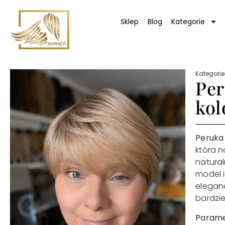
Sklep
Blog
Kategorie
Kategorie
Per
kol
Peruka
która n
natural
model i
eleganc
bardzie
Parame