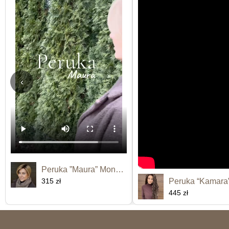
‹
Peruka ”Maura” Monofilament
315 zł
445 zł