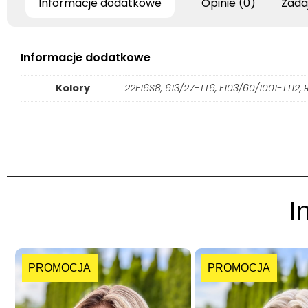
Informacje dodatkowe
Opinie (0)
Zada
Informacje dodatkowe
Kolory
22F16S8, 613/27-TT6, F103/60/1001-TT12, 
I
PROMOCJA
PROMOCJA