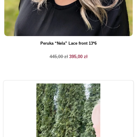
Peruka “Nela” Lace front 13*6
445,00
zł
395,00
zł