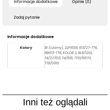
Informacje dodatkowe
Opinie (0)
Zadaj pytanie
Informacje dodatkowe
Kolory
1B (czarny), 22F16S8, 613/27-TT6,
8B613-TT8, KOLOR 2, RL8/12SS,
T4/27/613, T4/616, TT10/6670,
TT8/0915
Inni też oglądali