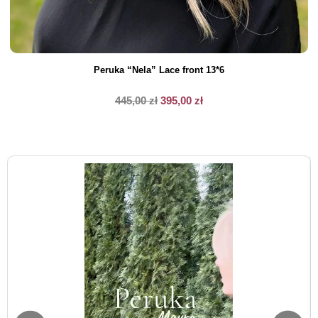
Peruka “Nela” Lace front 13*6
445,00
zł
395,00
zł