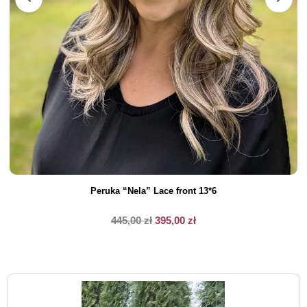
Peruka “Nela” Lace front 13*6
445,00
zł
395,00
zł