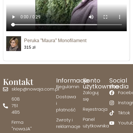
Peruka ”Maura” Monofilament
315 zł
Kontakt
Informacje
Konto
Social
użytkownika
media
Regulamin
sklep@nowaja.com.pl
Zaloguj
Faceb
Dostawa
608
się
Insta
i
751
Rejestracja
płatność
485
Tiktok
Panel
Zwroty i
Firma
Youtu
użytkownika
reklamacje
"nowaJA"