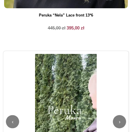
Peruka “Nela” Lace front 13*6
445,00
zł
395,00
zł
‹
›