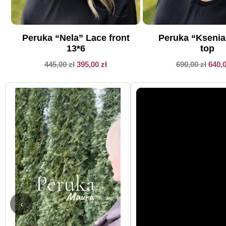
Peruka “Nela” Lace front
Peruka “Kseni
13*6
top
445,00
zł
395,00
zł
690,00
zł
640,
‹