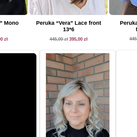
Peruka
a” Mono
Peruka “Vera” Lace front
13*6
445
00
zł
445,00
zł
395,00
zł