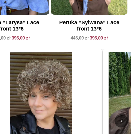
 “Larysa” Lace
Peruka “Sylwana” Lace
front 13*6
front 13*6
,00
zł
395,00
zł
445,00
zł
395,00
zł
›