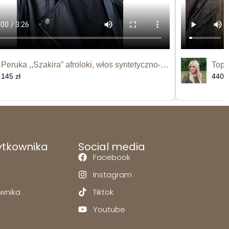
Peruka ,,Szakira” afroloki, włos syntetyczno-termiczny
145 zł
440 z
ytkownika
Social media
Facebook
Instagram
ownika
Tiktok
Youtube