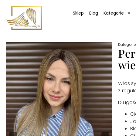
Sklep
Blog
Kategorie
Kategorie
Per
wie
Włos s
z regul
Długoś
Ci
Ja
Bl
Ch