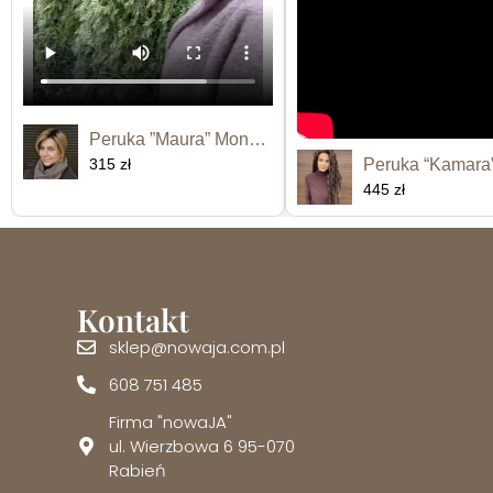
Peruka ”Maura” Monofilament
315 zł
445 zł
Kontakt
sklep@nowaja.com.pl
608 751 485
Firma "nowaJA"
ul. Wierzbowa 6 95-070
Rabień