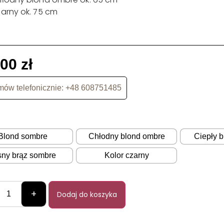
arny ok. 75 cm
,00
zł
ów telefonicznie: +48 608751485
Blond sombre
Chłodny blond ombre
Ciepły 
sny brąz sombre
Kolor czarny
+
Dodaj do koszyka