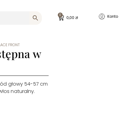
0
Konto
0,00
zł
 LACE FRONT
stępna w
bwód głowy 54-57 cm
włos naturalny.