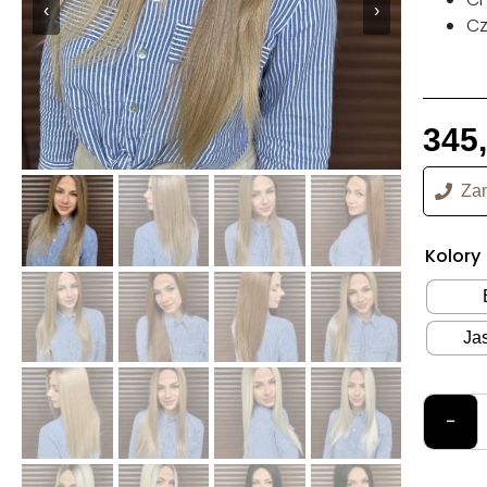
‹
›
Cz
345
Zam
Kolory
Ja
−