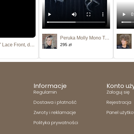
Peruka Molly Mono Top
Peruka “Kamara” Lace Front, dostępna...
295 zł
Informacje
Konto uż
Regulamin
Zaloguj się
Dostawa i płatność
Rejestracja
Zwroty i reklamacje
Panel użytk
Polityka prywatności