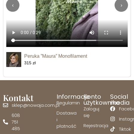
‹
›
Peruka ”Maura” Monofilament
315 zł
Kontakt
Informacje
Konto
Social
użytkownika
media
Regulamin
sklep@nowaja.com.pl
Zaloguj
Faceb
Dostawa
608
się
Insta
i
751
Rejestracja
płatność
485
Tiktok