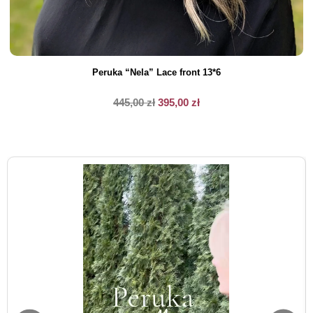
Peruka “Nela” Lace front 13*6
445,00
zł
395,00
zł