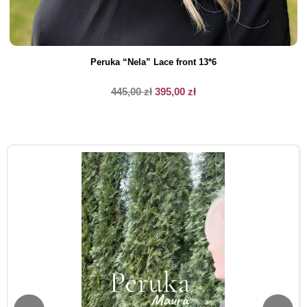
Peruka “Nela” Lace front 13*6
445,00
zł
395,00
zł