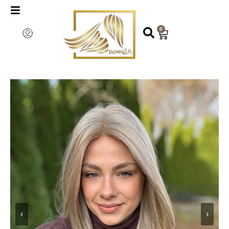
0
‹
›