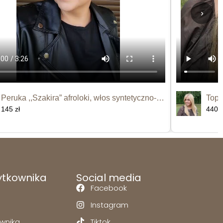
›
Peruka ,,Szakira” afroloki, włos syntetyczno-termiczny
145 zł
440 z
ytkownika
Social media
Facebook
Instagram
ownika
Tiktok