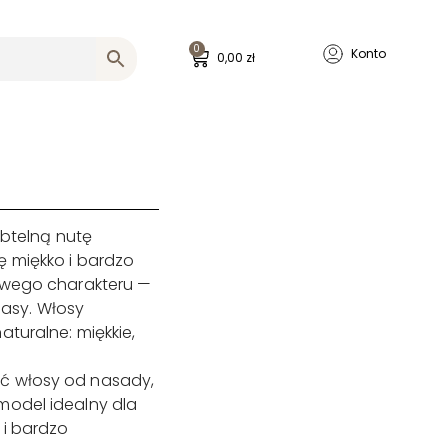
0
Konto
0,00
zł
ubtelną nutę
ę miękko i bardzo
owego charakteru —
klasy. Włosy
aturalne: miękkie,
ić włosy od nasady,
model idealny dla
 i bardzo