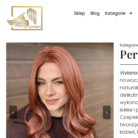
Sklep
Blog
Kategorie
Kategorie
Per
Vivian
nowocze
natural
delikat
wykon
lekkie i
‹
›
Czepe
tworząc
kobiet,