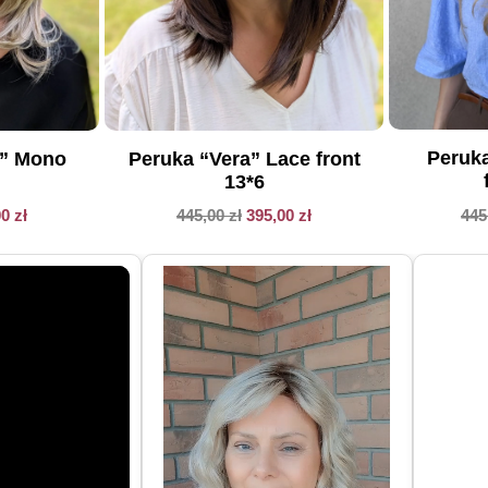
Peruka
a” Mono
Peruka “Vera” Lace front
13*6
445
00
zł
445,00
zł
395,00
zł