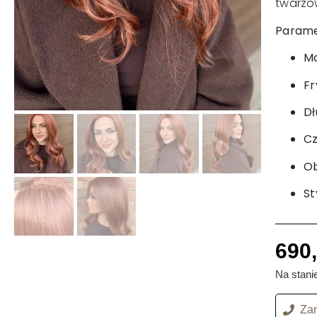
twarzo
Paramet
Ma
Fr
Dł
Cz
O
St
690
Na stani
Zam