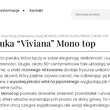
Informacje
Kontakt
:
Kolor Rudy (miedziany brąz)
,
NOWOŚCI
,
PERUKI DŁUGIE
,
PERUKI Z MONO TOP
uka “Viviana” Mono top
a
to peruka, która łączy w sobie elegancję, delikatność i s
sności. Długie, około 60-centymetrowe fale układają si
nie, a efekt
różowego nitkowania
dodaje fryzurze unikat
ny akcent, który pięknie ożywia całość, nie odbierając jej 
ane z
wysokiej jakości włókna japońskiego
wyglądają jak n
 pełne ruchu.
k
Monotop
pozwala dowolnie zmieniać przedziałek i unos
 efekt włosów wyrastających prosto ze skóry głowy. To 
 które chcą czegoś wyjątkowego, ale wciąż eleganckiego