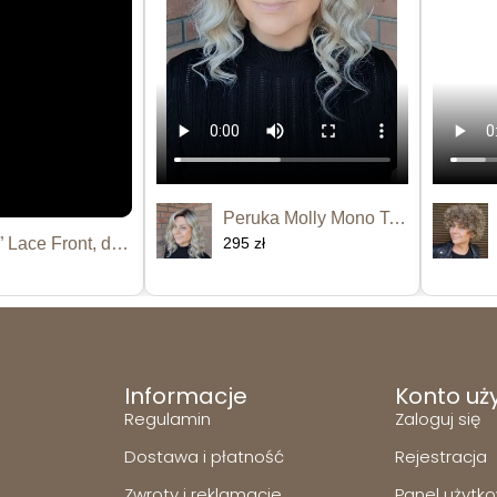
Peruka Molly Mono Top
Peruka “Kamara” Lace Front, dostępna...
295 zł
Informacje
Konto uż
Regulamin
Zaloguj się
Dostawa i płatność
Rejestracja
Zwroty i reklamacje
Panel użytk