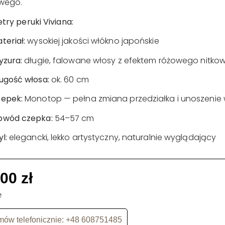
wego.
ry peruki Viviana:
teriał:
wysokiej jakości włókno japońskie
yzura:
długie, falowane włosy z efektem różowego nitko
ugość włosa:
ok. 60 cm
epek:
Monotop — pełna zmiana przedziałka i unoszenie
bwód czepka:
54–57 cm
yl:
elegancki, lekko artystyczny, naturalnie wyglądający
,00
zł
e
ów telefonicznie: +48 608751485