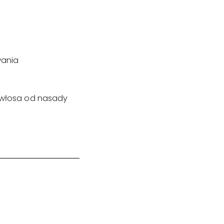
wania
 włosa od nasady