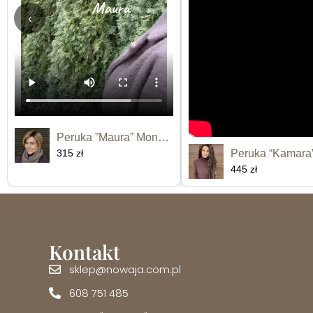
‹
Peruka ”Maura” Monofilament
315 zł
445 zł
Kontakt
sklep@nowaja.com.pl
608 751 485