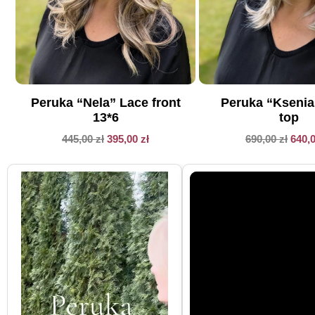
Peruka “Nela” Lace front
Peruka “Kseni
13*6
top
445,00
zł
395,00
zł
690,00
zł
640,