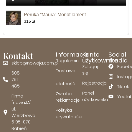
Peruka ”Maura” Monofilament
315 zł
Kontakt
Informacje
Konto
Social
użytkownika
media
Regulamin
sklep@nowaja.com.pl
Zaloguj
Faceb
Dostawa
608
się
Insta
i
751
Rejestracja
płatność
485
Tiktok
Panel
Zwroty i
Firma
Youtu
użytkownika
reklamacje
"nowaJA"
ul.
Polityka
Wierzbowa
prywatności
6 95-070
Rabień