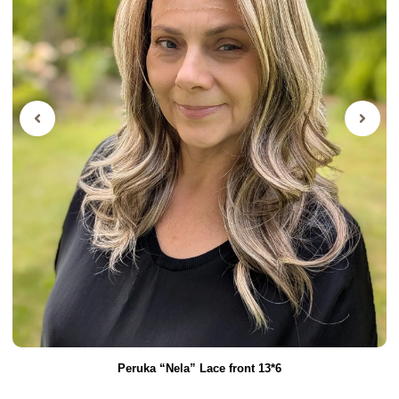
Peruka “Nela” Lace front 13*6