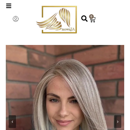
0
‹
›