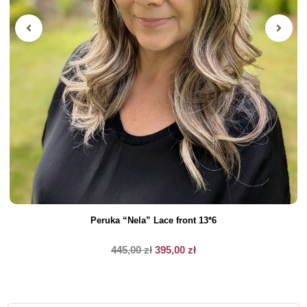
Peruka “Nela” Lace front 13*6
445,00
zł
395,00
zł