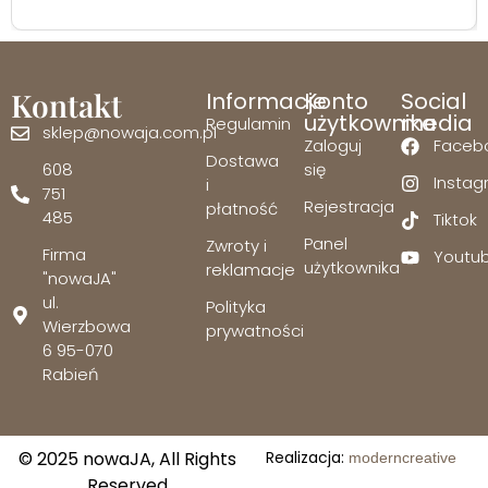
Kontakt
Informacje
Konto
Social
użytkownika
media
Regulamin
sklep@nowaja.com.pl
Zaloguj
Faceb
Dostawa
608
się
Insta
i
751
Rejestracja
płatność
485
Tiktok
Panel
Zwroty i
Firma
Youtu
użytkownika
reklamacje
"nowaJA"
ul.
Polityka
Wierzbowa
prywatności
6 95-070
Rabień
© 2025 nowaJA, All Rights
Realizacja:
moderncreative
Reserved