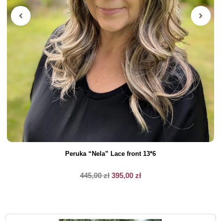
Peruka “Nela” Lace front 13*6
445,00
zł
395,00
zł