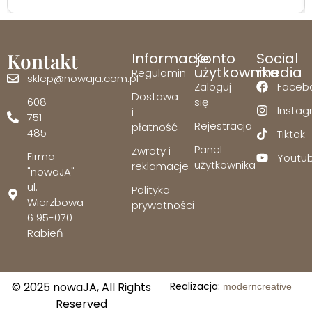
Kontakt
Informacje
Konto
Social
użytkownika
media
Regulamin
sklep@nowaja.com.pl
Zaloguj
Faceb
Dostawa
608
się
Insta
i
751
Rejestracja
płatność
485
Tiktok
Panel
Zwroty i
Firma
Youtu
użytkownika
reklamacje
"nowaJA"
ul.
Polityka
Wierzbowa
prywatności
6 95-070
Rabień
© 2025 nowaJA, All Rights
Realizacja:
moderncreative
Reserved