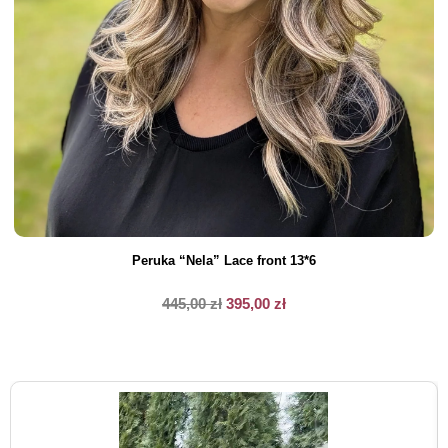
Peruka “Nela” Lace front 13*6
445,00
zł
395,00
zł