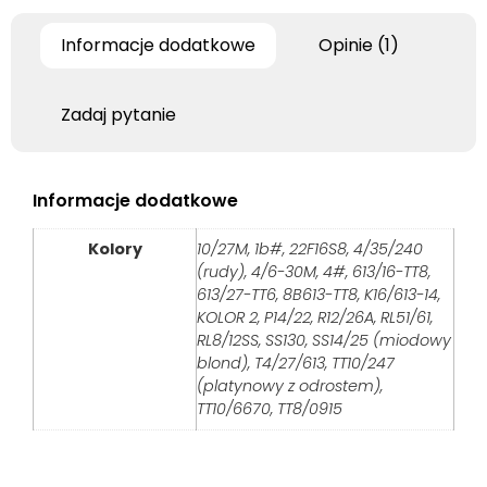
Informacje dodatkowe
Opinie (1)
Zadaj pytanie
Informacje dodatkowe
Kolory
10/27M, 1b#, 22F16S8, 4/35/240
(rudy), 4/6-30M, 4#, 613/16-TT8,
613/27-TT6, 8B613-TT8, K16/613-14,
KOLOR 2, P14/22, R12/26A, RL51/61,
RL8/12SS, SS130, SS14/25 (miodowy
blond), T4/27/613, TT10/247
(platynowy z odrostem),
TT10/6670, TT8/0915