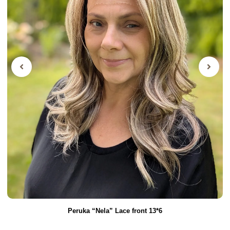
Peruka “Nela” Lace front 13*6