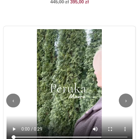
445,00
zł
395,00
zł
‹
›