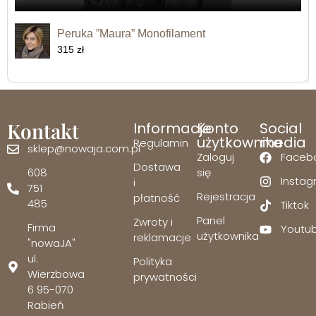
Peruka ”Maura” Monofilament
315 zł
Kontakt
Informacje
Konto
Social
użytkownika
media
Regulamin
sklep@nowaja.com.pl
Zaloguj
Faceb
Dostawa
608
się
Insta
i
751
Rejestracja
płatność
485
Tiktok
Panel
Zwroty i
Firma
Youtu
użytkownika
reklamacje
"nowaJA"
ul.
Polityka
Wierzbowa
prywatności
6 95-070
Rabień