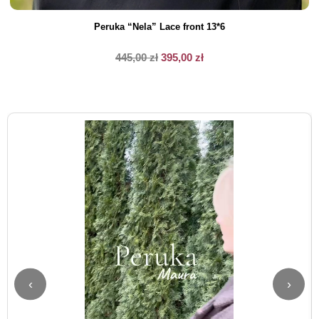
Peruka “Nela” Lace front 13*6
445,00
zł
395,00
zł
‹
›