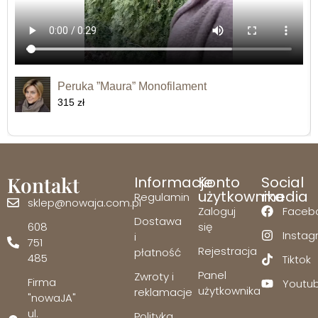
Peruka ”Maura” Monofilament
315 zł
Kontakt
Informacje
Konto
Social
użytkownika
media
Regulamin
sklep@nowaja.com.pl
Zaloguj
Faceb
Dostawa
608
się
Insta
i
751
Rejestracja
płatność
485
Tiktok
Panel
Zwroty i
Firma
Youtu
użytkownika
reklamacje
"nowaJA"
ul.
Polityka