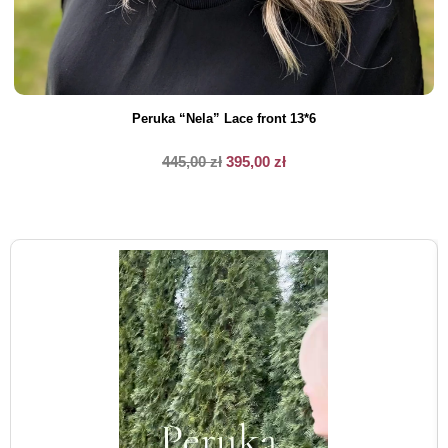
Peruka “Nela” Lace front 13*6
445,00
zł
395,00
zł