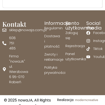
Kontakt
Informacje
Konto
Social
użytkownika
media
Regulamin
sklep@nowaja.com.pl
Zaloguj
Faceb
Dostawa
608
się
Insta
i
751
Rejestracja
płatność
485
Tiktok
Panel
Zwroty i
Firma
Youtu
użytkownika
reklamacje
"nowaJA"
ul.
Polityka
Wierzbowa
prywatności
6 95-070
Rabień
© 2025 nowaJA, All Rights
Realizacja:
moderncreative