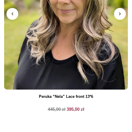
Peruka “Nela” Lace front 13*6
445,00
zł
395,00
zł