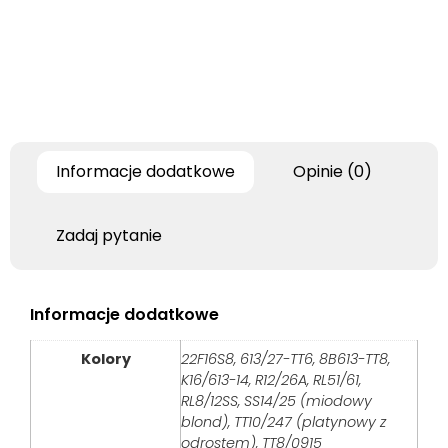
Informacje dodatkowe
Opinie (0)
Zadaj pytanie
Informacje dodatkowe
Kolory
22F16S8, 613/27-TT6, 8B613-TT8,
K16/613-14, R12/26A, RL51/61,
RL8/12SS, SS14/25 (miodowy
blond), TT10/247 (platynowy z
odrostem), TT8/0915