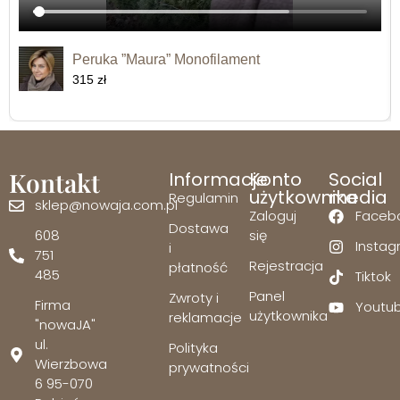
Peruka ”Maura” Monofilament
315 zł
Kontakt
Informacje
Konto
Social
użytkownika
media
Regulamin
sklep@nowaja.com.pl
Zaloguj
Faceb
Dostawa
608
się
Insta
i
751
Rejestracja
płatność
485
Tiktok
Panel
Zwroty i
Firma
Youtu
użytkownika
reklamacje
"nowaJA"
ul.
Polityka
Wierzbowa
prywatności
6 95-070