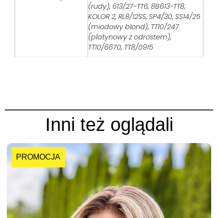
(rudy), 613/27-TT6, 8B613-TT8,
KOLOR 2, RL8/12SS, SP4/30, SS14/25
(miodowy blond), TT10/247
(platynowy z odrostem),
TT10/6670, TT8/0915
Inni też oglądali
PROMOCJA