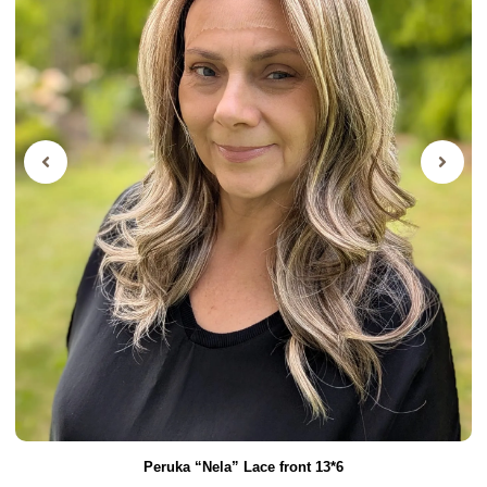
Peruka “Nela” Lace front 13*6