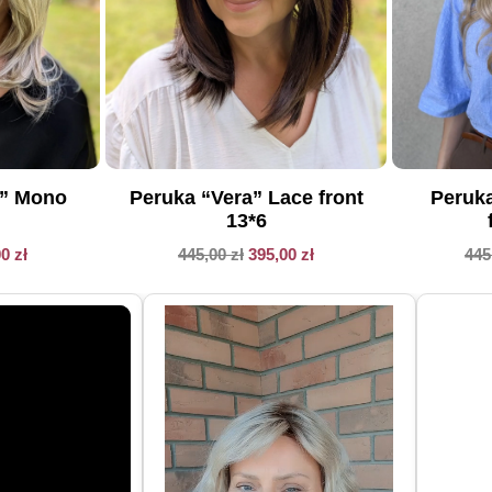
Peruka
a” Mono
Peruka “Vera” Lace front
13*6
445
00
zł
445,00
zł
395,00
zł