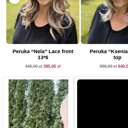
Peruka “Nela” Lace front
Peruka “Kseni
13*6
top
445,00
zł
395,00
zł
690,00
zł
640,