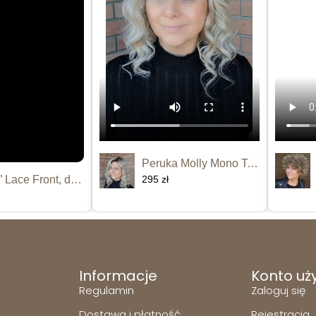
Peruka Molly Mono Top
Peruka “Kamara” Lace Front, dostępna...
295 zł
Informacje
Konto uż
Regulamin
Zaloguj się
Dostawa i płatność
Rejestracja