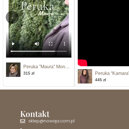
‹
Peruka ”Maura” Monofilament
315 zł
445 zł
Kontakt
sklep@nowaja.com.pl