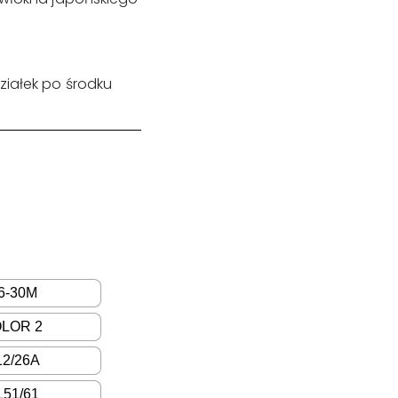
ziałek po środku
/6-30M
LOR 2
2/26A
L51/61