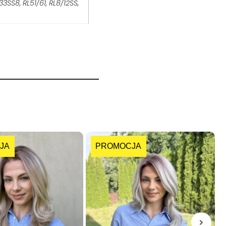
3SS8, RL51/61, RL8/12SS,
JA
PROMOCJA