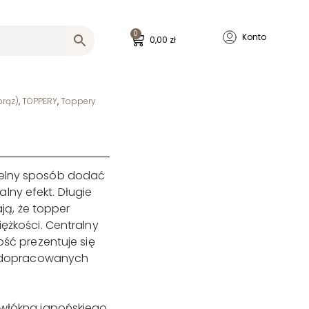
0
Konto
0,00
zł
brąz)
,
TOPPERY
,
Toppery
btelny sposób dodać
lny efekt. Długie
ją, że topper
iężkości. Centralny
ość prezentuje się
ej dopracowanych
i włókna japońskiego