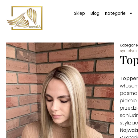
Sklep
Blog
Kategorie
Kategorie
syntetyc
Top
Topper
włosom 
pasma 
pięknie
przedzi
schludn
styliza
Najważ
•Materi