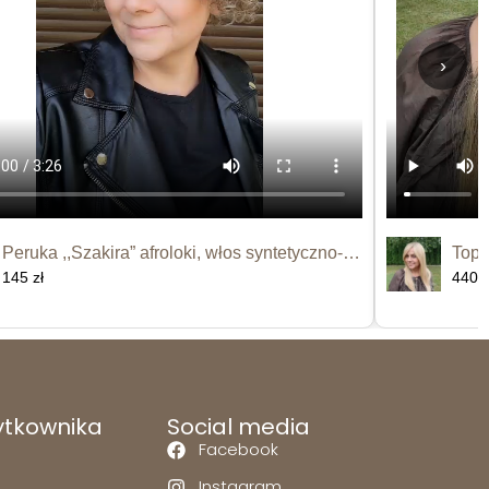
›
Peruka ,,Szakira” afroloki, włos syntetyczno-termiczny
145 zł
440 z
ytkownika
Social media
Facebook
Instagram