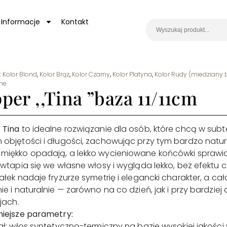
Informacje
Kontakt
:
Kolor Blond
,
Kolor Brąz
,
Kolor Czarny
,
Kolor Platyna
,
Kolor Rudy (miedziany 
zne
per ,,Tina ”baza 11/11cm
 Tina
to idealne rozwiązanie dla osób, które chcą w su
objętości i długości, zachowując przy tym bardzo natura
miękko opadają, a lekko wycieniowane końcówki sprawia
 wtapia się we własne włosy i wygląda lekko, bez efektu c
ałek nadaje fryzurze symetrię i elegancki charakter, a cał
ie i naturalnie — zarówno na co dzień, jak i przy bardzi
cjach.
niejsze parametry:
ał: włos syntetyczno-termiczny na bazie wysokiej jakośc