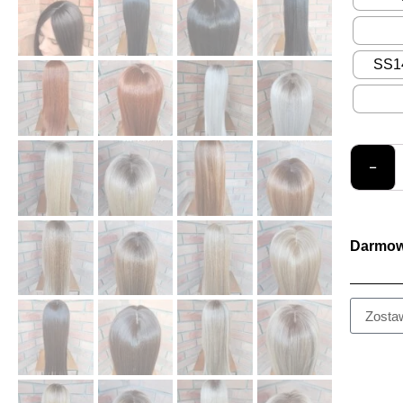
SS14
−
Darmow