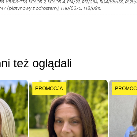
6, 8B613-TT8, KOLOR 2, KOLOR 4, P14/22, R12/26A, RL14/88HSS, RL29/3
247 (platynowy z odrostem), TT10/6670, TT8/0915
nni też oglądali
PROMOCJA
PROMOC