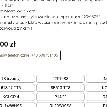
1 × 11 cm
ć włosa: ok. 55 cm
acja: możliwość stylizowania w temperaturze 120–150°C
a: prosty włos z lekko wycieniowanymi końcówkami, przed
żliwości zmiany)
,00
zł
ów telefonicznie: +48 608751485
1B (czarny)
22F16S8
4
613/27-TT6
8B613-TT8
KO
KOLOR 4
P14/22
R1
RL14/88HSS
RL29/33SS8
R