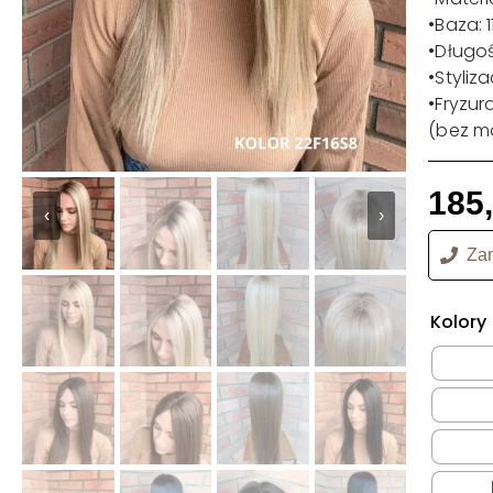
•Baza: 1
•Długoś
•Styliz
•Fryzur
(bez mo
185
‹
›
Zam
Kolory