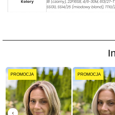
Kolory
1B (czarny), 22F16S8, 4/6-30M, 613/27-TT
SS130, SS14/25 (miodowy blond), TT10/
I
PROMOCJA
PROMOCJA