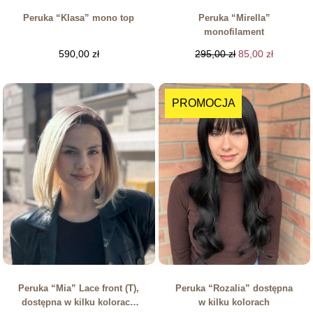
Peruka “Klasa” mono top
Peruka “Mirella”
monofilament
590,00
zł
295,00
zł
85,00
zł
PROMOCJA
Peruka “Mia” Lace front (T),
Peruka “Rozalia” dostępna
dostępna w kilku kolorach
w kilku kolorach