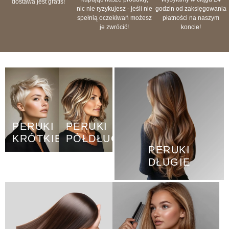
dostawa jest gratis!
nic nie ryzykujesz - jeśli nie
godzin od zaksięgowania
spełnią oczekiwań możesz
płatności na naszym
je zwrócić!
koncie!
PERUKI
PERUKI
KRÓTKIE
PÓŁDŁUGIE
PERUKI
DŁUGIE