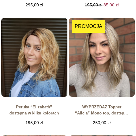
(Kopia)
295,00
zł
195,00
zł
85,00
zł
PROMOCJA
Peruka “Elizabeth”
WYPRZEDAŻ Topper
dostępna w kilku kolorach
“Alicja” Mono top, dostępny
w kilku kolorach
195,00
zł
250,00
zł