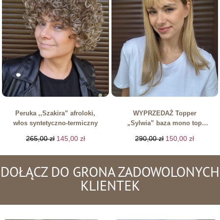
Peruka ,,Szakira” afroloki,
WYPRZEDAŻ Topper
włos syntetyczno-termiczny
„Sylwia” baza mono top
8/16 cm z grzywką
265,00
zł
145,00
zł
290,00
zł
150,00
zł
DOŁĄCZ DO GRONA ZADOWOLONYCH
KLIENTEK