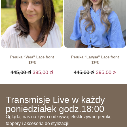
Peruka “Vera” Lace front
Peruka “Larysa” Lace front
13*6
13*6
445,00
zł
395,00
zł
445,00
zł
395,00
zł
Transmisje Live w każdy
poniedziałek godz.18:00
Oglądaj nas na żywo i odkrywaj ekskluzywne peruki,
toppery i akcesoria do stylizacji!