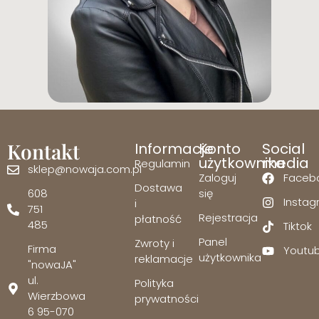
Kontakt
Informacje
Konto
Social
użytkownika
media
Regulamin
sklep@nowaja.com.pl
Zaloguj
Faceb
Dostawa
608
się
Insta
i
751
Rejestracja
płatność
485
Tiktok
Panel
Zwroty i
Firma
Youtu
użytkownika
reklamacje
"nowaJA"
ul.
Polityka
Wierzbowa
prywatności
6 95-070