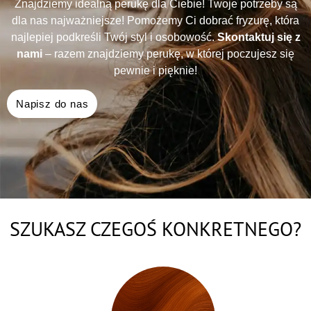
Znajdziemy idealną perukę dla Ciebie! Twoje potrzeby są
dla nas najważniejsze! Pomożemy Ci dobrać fryzurę, która
najlepiej podkreśli Twój styl i osobowość.
Skontaktuj się z
nami
– razem znajdziemy perukę, w której poczujesz się
pewnie i pięknie!
Napisz do nas
SZUKASZ CZEGOŚ KONKRETNEGO?