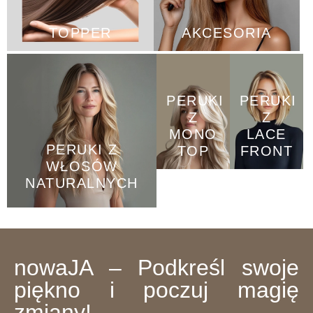
TOPPER
AKCESORIA
PERUKI
PERUKI
Z
Z
MONO
LACE
PERUKI Z
TOP
FRONT
WŁOSÓW
NATURALNYCH
nowaJA – Podkreśl swoje
piękno i poczuj magię
zmiany!