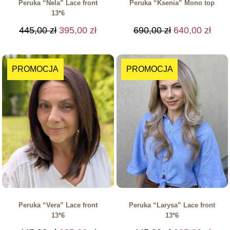
Peruka “Nela” Lace front
Peruka “Ksenia” Mono top
13*6
445,00
zł
395,00
zł
690,00
zł
640,00
zł
PROMOCJA
PROMOCJA
Peruka “Vera” Lace front
Peruka “Larysa” Lace front
13*6
13*6