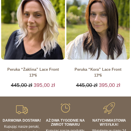
Peruka “Żaklina” Lace Front
Peruka “Kora” Lace Front
13*6
13*6
445,00
zł
395,00
zł
445,00
zł
395,00
zł
DARMOWA DOSTAWA!
AŻ DWA TYGODNIE NA
NATYCHMIASTOWA
ZWROT TOWARU
WYSYŁKA!
Kupując nasze peruki,
Kupując nasze produkty,
Wysyłamy w ciągu 24