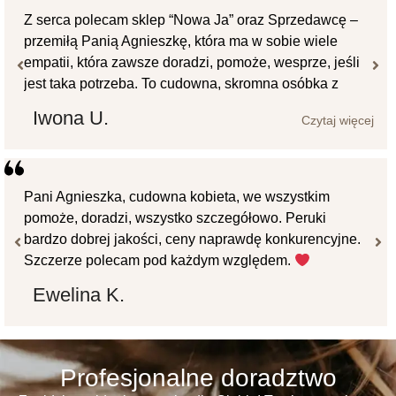
Z serca polecam sklep “Nowa Ja” oraz Sprzedawcę –
przemiłą Panią Agnieszkę, która ma w sobie wiele
empatii, która zawsze doradzi, pomoże, wesprze, jeśli
jest taka potrzeba. To cudowna, skromna osóbka z
niebywałym gustem co do wyboru modeli peruk dla
Iwona U.
Czytaj więcej
swoich klientek. W sklepie można zakupić zarówno
peruki, jak też toppery. Włos w perukach i topperach
jest na licencji japońskiej. Wysoka jakość włosa, brak
sztucznego błyszczenia, włosy zachowują się, jak
Pani Agnieszka, cudowna kobieta, we wszystkim
naturalne, ludzkie. Zakupiłam już trzy peruki i jestem
pomoże, doradzi, wszystko szczegółowo. Peruki
zachwycona ich jakością. Jestem oczarowana
bardzo dobrej jakości, ceny naprawdę konkurencyjne.
zarówno produktami “Nowa Ja”, jak również
Szczerze polecam pod każdym względem.
podejściem do klienta Osoby Sprzedającej.
Ewelina K.
Uczciwość, solidność oraz wielkie zaangażowanie na
rzecz klientów. Wielka klasa!
Profesjonalne doradztwo